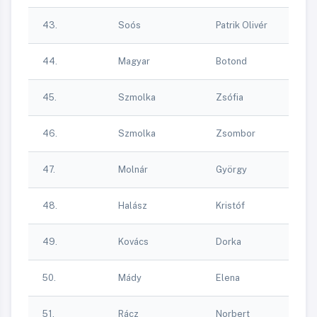
F
43.
Soós
Patrik Olivér
Ke
H
44.
Magyar
Botond
Sp
Ke
45.
Szmolka
Zsófia
Ka
Ke
46.
Szmolka
Zsombor
Ka
H
47.
Molnár
György
Sp
DV
48.
Halász
Kristóf
T
DV
49.
Kovács
Dorka
T
DV
50.
Mády
Elena
T
DV
51.
Rácz
Norbert