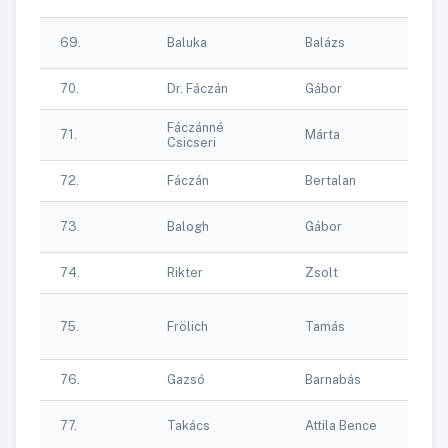
69.
Baluka
Balázs
Tr
70.
Dr. Fáczán
Gábor
C
Fáczánné
71.
Márta
C
Csicseri
72.
Fáczán
Bertalan
C
73.
Balogh
Gábor
-
74.
Rikter
Zsolt
-
Óz
75.
Frölich
Tamás
K
Eg
76.
Gazsó
Barnabás
C
77.
Takács
Attila Bence