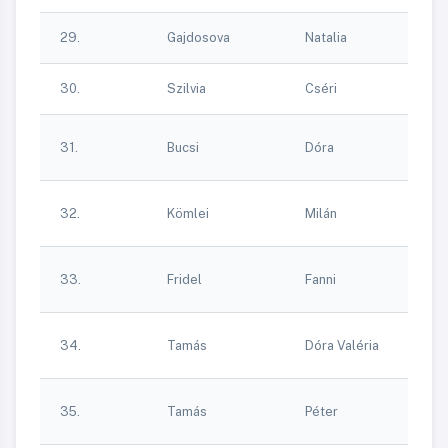
Be
29.
Gajdosova
Natalia
A
G
30.
Szilvia
Cséri
Z
B
31.
Bucsi
Dóra
G
Sp
Ki
32.
Kömlei
Milán
K
Sp
Ki
33.
Fridel
Fanni
K
Sp
Ki
34.
Tamás
Dóra Valéria
K
Sp
Ki
35.
Tamás
Péter
K
Sp