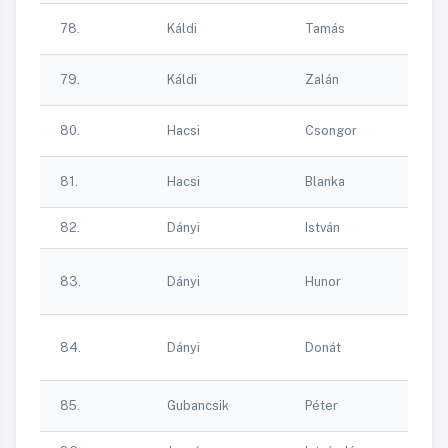
G
78.
Káldi
Tamás
Z
G
79.
Káldi
Zalán
Z
Ke
80.
Hacsi
Csongor
Ka
Ke
81.
Hacsi
Blanka
Ka
82.
Dányi
István
-
Ki
83.
Dányi
Hunor
K
Sp
Ki
84.
Dányi
Donát
K
Sp
Gr
85.
Gubancsik
Péter
Z