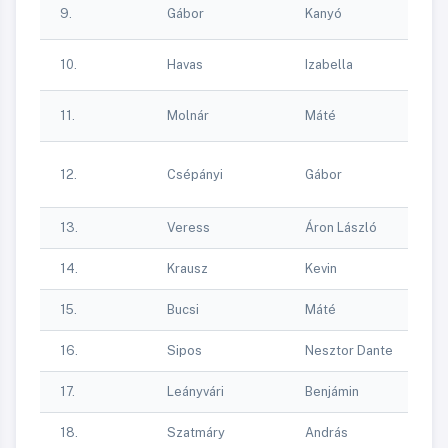
H
9.
Gábor
Kanyó
Sp
F
10.
Havas
Izabella
Ke
H
11.
Molnár
Máté
Sp
Óz
12.
Csépányi
Gábor
K
Eg
13.
Veress
Áron László
C
14.
Krausz
Kevin
15.
Bucsi
Máté
C
16.
Sipos
Nesztor Dante
C
17.
Leányvári
Benjámin
C
18.
Szatmáry
András
C