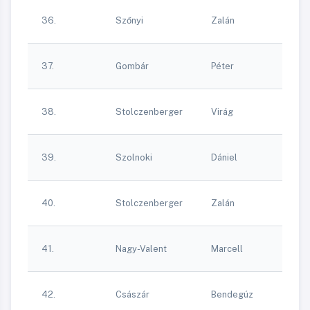
Ki
36.
Szőnyi
Zalán
K
Sp
Ki
37.
Gombár
Péter
K
Sp
Ki
38.
Stolczenberger
Virág
K
Sp
Ki
39.
Szolnoki
Dániel
K
Sp
Ki
40.
Stolczenberger
Zalán
K
Sp
Ki
41.
Nagy-Valent
Marcell
K
Sp
Ki
42.
Császár
Bendegúz
K
Sp