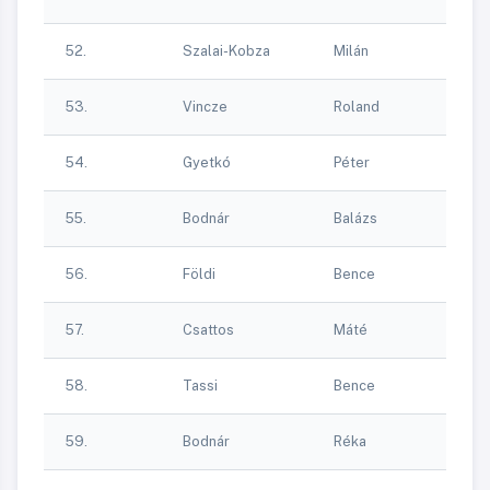
T
DV
52.
Szalai-Kobza
Milán
T
DV
53.
Vincze
Roland
T
DV
54.
Gyetkó
Péter
T
DV
55.
Bodnár
Balázs
T
DV
56.
Földi
Bence
T
DV
57.
Csattos
Máté
T
DV
58.
Tassi
Bence
T
DV
59.
Bodnár
Réka
T
DV