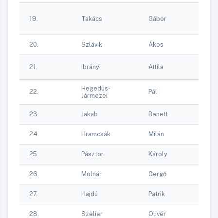
Sa
19.
Takács
Gábor
He
Eg
20.
Szlávik
Ákos
22
21.
Ibrányi
Attila
Al
Hegedüs-
22.
Pál
DS
Jármezei
23.
Jakab
Benett
DS
24.
Hramcsák
Milán
DS
25.
Pásztor
Károly
DS
26.
Molnár
Gergő
DS
27.
Hajdú
Patrik
DS
28.
Szelier
Olivér
DS