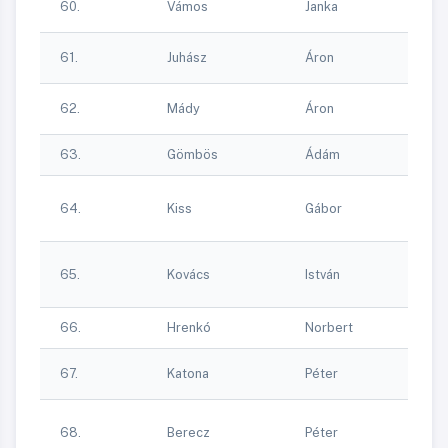
60.
Vámos
Janka
T
DV
61.
Juhász
Áron
T
DV
62.
Mády
Áron
T
63.
Gömbös
Ádám
C
Óz
64.
Kiss
Gábor
K
Eg
Óz
65.
Kovács
István
K
Eg
66.
Hrenkó
Norbert
N
67.
Katona
Péter
V
Óz
68.
Berecz
Péter
K
Eg