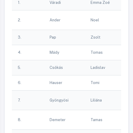
Ka
1.
Váradi
Emma Zoé
Ta
Á
2.
Ander
Noel
F
Ta
3.
Pap
Zsolt
Br
4.
Mády
Tomas
P
5.
Csókás
Ladislav
P
6.
Hauser
Tomi
P
Ki
7.
Gyöngyösi
Liliána
K
Sp
Óz
8.
Demeter
Tamas
K
Eg