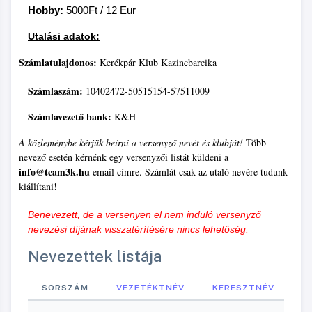
Hobby:
5000Ft / 12 Eur
Utalási adatok:
Számlatulajdonos:
Kerékpár Klub Kazincbarcika
Számlaszám:
10402472-50515154-57511009
Számlavezető bank:
K&H
A közleménybe kérjük beírni a versenyző nevét és klubját!
Több
nevező esetén kérnénk egy versenyzői listát küldeni a
info@team3k.hu
email címre. Számlát csak az utaló nevére tudunk
kiállítani!
Benevezett, de a versenyen el nem induló versenyző
nevezés
i díjának visszatérítésére nincs lehetőség.
Nevezettek listája
SORSZÁM
VEZETÉKTNÉV
KERESZTNÉV
E