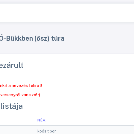
Ó-Bükkben (ősz) túra
ezárult
kit a nevezés felirat!
rsenyről van szó! :)
listája
NÉV:
koós tibor