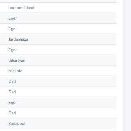
borsodnádasd
Eger
Eger
Járdánháza
Eger
Újhartyán
Miskolc
Ózd
Ózd
Eger
Ózd
Budapest