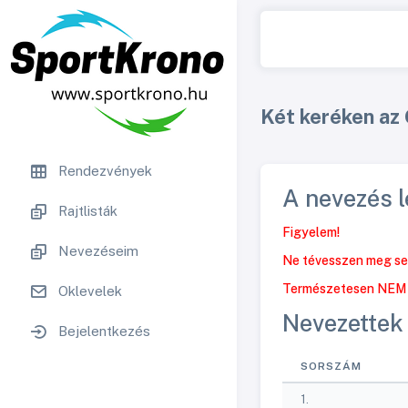
Két keréken az 
Rendezvények
A nevezés l
Rajtlisták
Figyelem!
Nevezéseim
Ne tévesszen meg sen
Természetesen NEM ve
Oklevelek
Nevezettek 
Bejelentkezés
SORSZÁM
1.