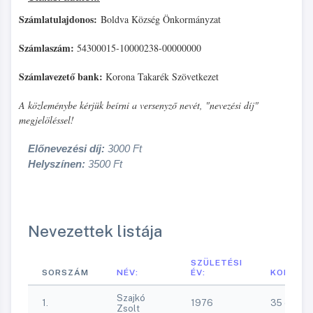
Számlatulajdonos:
Boldva Község Önkormányzat
Számlaszám:
54300015-10000238-00000000
Számlavezető bank:
Korona Takarék Szövetkezet
A közleménybe kérjük beírni a versenyző nevét, "nevezési díj"
megjelöléssel!
Előnevezési díj:
3000 Ft
Helyszínen:
3500 Ft
Nevezettek listája
SZÜLETÉSI
SORSZÁM
NÉV:
ÉV:
KOROSZT
Szajkó
1.
1976
35 év fele
Zsolt