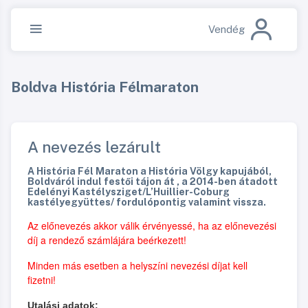
Vendég
Boldva História Félmaraton
A nevezés lezárult
A História Fél Maraton a História Völgy kapujából,
Boldváról indul festői tájon át , a 2014-ben átadott
Edelényi Kastélysziget/L’Huillier-Coburg
kastélyegyüttes/ fordulópontig valamint vissza.
Az előnevezés akkor válik érvényessé, ha az előnevezési
díj a rendező számlájára beérkezett!
Minden más esetben a helyszíni nevezési díjat kell
fizetni!
Utalási adatok: