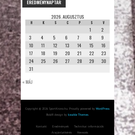
EREDMÉNYNAPTÁR
2026. AUGUSZTUS
H
K
S
C
P
S
V
1
2
3
4
5
6
7
8
9
10
11
12
13
14
15
16
17
18
19
20
21
22
23
24
25
26
27
28
29
30
31
« MÁJ
Copyright © 2026 SportKrono.hu. Proudly powered by
WordPress
.
BoldR design by
Iceable Themes
.
Kontakt
Eredmények
Technikai információk
Árajánlatkérés
Nevezés