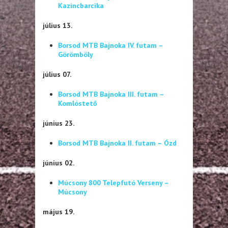
Kazincbarcika
július 13.
Borsod MTB Bajnoka IV. futam –
Görömböly
július 07.
Borsod MTB Bajnoka III. futam –
Komlóstető
június 23.
Borsod MTB Bajnoka II. futam – Ózd
június 02.
Múcsony 800 Telepfutó Verseny –
Múcsony
május 19.