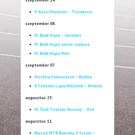
szeptember 14.
9. Keszi Maraton – Tiszakeszi
szeptember 08.
III. Bükk Kupa – Jávorkút
III. Bükk Kupa sprint szakasz
III. Bükk Kupa Mini
szeptember 07.
História Félmaraton – Boldva
X.Fehérkő-Lápa Hillclimb – Miskolc
augusztus 25.
IX. Ózdi Triatlon Verseny – Ózd
augusztus 11.
Borsod MTB Bajnoka V. futam –