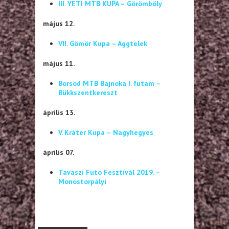
III. YETI MTB KUPA – Görömböly
május 12.
VII. Gömör Kupa – Aggtelek
május 11.
Borsod MTB Bajnoka I. futam –
Bükkszentkereszt
április 13.
V. Kráter Kupa – Nagyhegyes
április 07.
Tavaszi Futó Fesztivál 2019. –
Monostorpályi