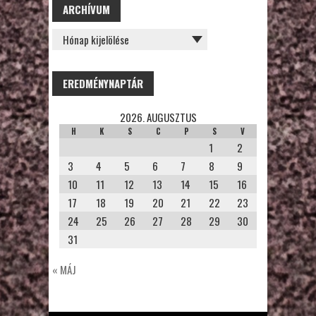
ARCHÍVUM
ARCHÍVUM
EREDMÉNYNAPTÁR
2026. AUGUSZTUS
H
K
S
C
P
S
V
1
2
3
4
5
6
7
8
9
10
11
12
13
14
15
16
17
18
19
20
21
22
23
24
25
26
27
28
29
30
31
« MÁJ