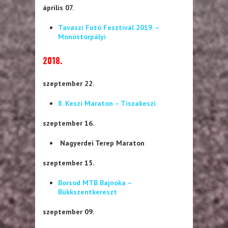
április 07.
Tavaszi Futó Fesztivál 2019. –
Monostorpályi
2018.
szeptember 22.
8. Keszi Maraton – Tiszakeszi
szeptember 16.
Nagyerdei Terep Maraton
szeptember 15.
Borsod MTB Bajnoka –
Bükkszentkereszt
szeptember 09.