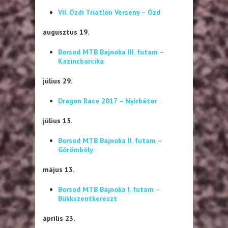
VII. Ózdi Triatlon Verseny – Ózd
augusztus 19.
Borsod MTB Bajnoka III. futam –
Kazincbarcika
július 29.
Dragon Race 2017 – Nyírbátor
július 15.
Borsod MTB Bajnoka II. futam –
Görömböly
május 13.
Borsod MTB Bajnoka I. futam –
Bükkszentkereszt
április 23.