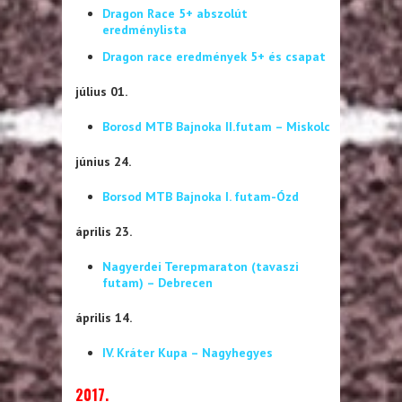
Dragon Race 5+ abszolút
eredménylista
Dragon race eredmények 5+ és csapat
július 01.
Borosd MTB Bajnoka II.futam – Miskolc
június 24.
Borsod MTB Bajnoka I. futam-Ózd
április 23.
Nagyerdei Terepmaraton (tavaszi
futam) – Debrecen
április 14.
IV. Kráter Kupa – Nagyhegyes
2017.