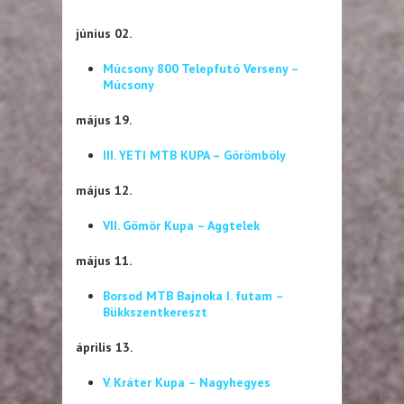
június 02.
Múcsony 800 Telepfutó Verseny –
Múcsony
május 19.
III. YETI MTB KUPA – Görömböly
május 12.
VII. Gömör Kupa – Aggtelek
május 11.
Borsod MTB Bajnoka I. futam –
Bükkszentkereszt
április 13.
V. Kráter Kupa – Nagyhegyes