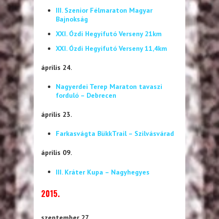
III. Szenior Félmaraton Magyar
Bajnokság
XXI. Ózdi Hegyifutó Verseny 21km
XXI. Ózdi Hegyifutó Verseny 11,4km
április 24.
Nagyerdei Terep Maraton tavaszi
forduló – Debrecen
április 23.
Farkasvágta BükkTrail – Szilvásvárad
április 09.
III. Kráter Kupa – Nagyhegyes
2015.
szeptember 27.