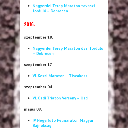
Nagyerdei Terep Maraton tavaszi
forduló – Debrecen
2016.
szeptember 18.
Nagyerdei Terep Maraton őszi forduló
– Debrecen
szeptember 17.
VI. Keszi Maraton – Tiszakeszi
szeptember 04.
VI. Ózdi Triaton Verseny – Ózd
május 08.
IV. Hegyifutó Félmaraton Magyar
Bajnokság