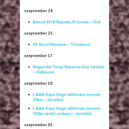
szeptember 24.
Borsod MTB Bajnoka IV. futam – Ózd
szeptember 23.
VII. Keszi Maraton – Tiszakeszi
szeptember 17.
Nagyerdei Terep Maraton őszi forduló
– Debrecen
szeptember 10.
I. Bükk Kupa hegyi időfutam verseny
10km – Jávorkút
I. Bükk Kupa hegyi időfutam verseny
350m sprint szakasz – Jávorkút
szeptember 03.