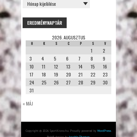
EREDMÉNYNAPTÁR
2026. AUGUSZTUS
H
K
S
C
P
S
V
1
2
3
4
5
6
7
8
9
10
11
12
13
14
15
16
17
18
19
20
21
22
23
24
25
26
27
28
29
30
31
« MÁJ
Copyright © 2026 SportKrono.hu. Proudly powered by
WordPress
.
BoldR design by
Iceable Themes
.