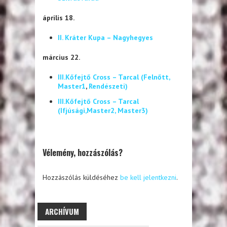
április 18.
II. Kráter Kupa – Nagyhegyes
március 22.
III.Kőfejtő Cross – Tarcal (Felnőtt,
Master1
,
Rendészeti
)
III.Kőfejtő Cross – Tarcal
(Ifjúsági,Master2, Master3)
Vélemény, hozzászólás?
Hozzászólás küldéséhez
be kell jelentkezni
.
ARCHÍVUM
ARCHÍVUM