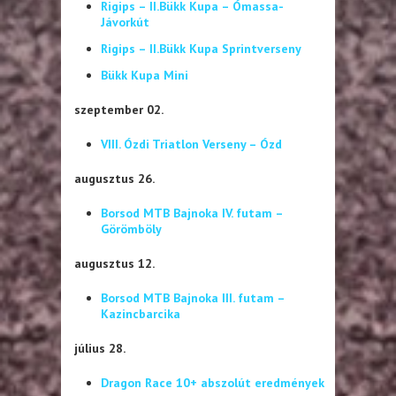
Rigips – II.Bükk Kupa – Ómassa-
Jávorkút
Rigips – II.Bükk Kupa Sprintverseny
Bükk Kupa Mini
szeptember 02.
VIII. Ózdi Triatlon Verseny – Ózd
augusztus 26.
Borsod MTB Bajnoka IV. futam –
Görömböly
augusztus 12.
Borsod MTB Bajnoka III. futam –
Kazincbarcika
július 28.
Dragon Race 10+ abszolút eredmények