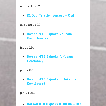
augusztus 25.
IX. Ózdi Triatlon Verseny – Ózd
augusztus 11.
Borsod MTB Bajnoka V. futam –
Kazincbarcika
július 13.
Borsod MTB Bajnoka IV. futam –
Görömböly
július 07.
Borsod MTB Bajnoka III. futam –
Komlóstető
június 23.
Borsod MTB Bajnoka II. futam – Ózd