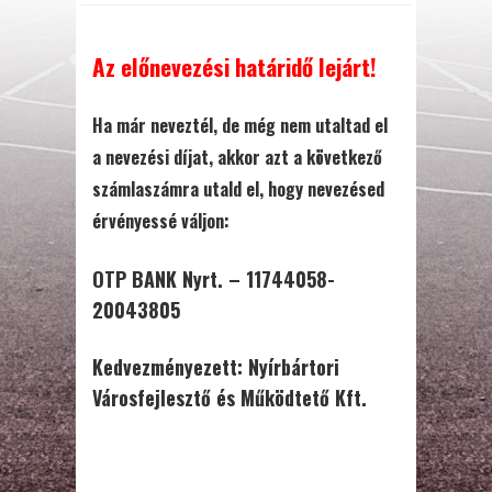
Az előnevezési határidő lejárt!
Ha már neveztél, de még nem utaltad el
a nevezési díjat, akkor azt a következő
számlaszámra utald el, hogy nevezésed
érvényessé váljon:
OTP BANK Nyrt.
– 11744058-
20043805
Kedvezményezett: Nyírbártori
Városfejlesztő és Működtető Kft.