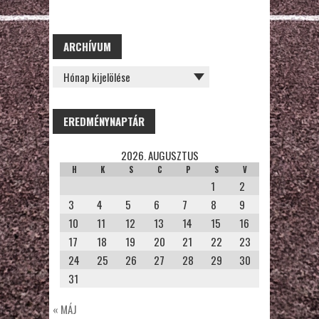
ARCHÍVUM
ARCHÍVUM
EREDMÉNYNAPTÁR
2026. AUGUSZTUS
H
K
S
C
P
S
V
1
2
3
4
5
6
7
8
9
10
11
12
13
14
15
16
17
18
19
20
21
22
23
24
25
26
27
28
29
30
31
« MÁJ