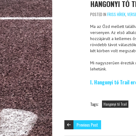
HANGONYI TÓ T
POSTED IN
FRISS HÍREK
,
VERS
Ma az Ózd mellett találh
versenyen. Az első alka
hozzájárult a kellemes ő
rövidebb távot választókn
két körben volt megszabv
Mi nagyszerűen éreztük 
lehetünk.
I. Hangonyi tó Trail 
Tags:
Hangonyi tó Trail
Previous Post