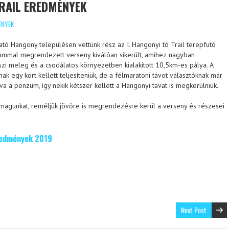
RAIL EREDMÉNYEK
ENYEK
ató Hangony településen vettünk rész az I. Hangonyi tó Trail terepfutó
lommal megrendezett verseny kiválóan sikerült, amihez nagyban
szi meleg és a csodálatos környezetben kialakított 10,5km-es pálya. A
ak egy kört kellett teljesíteniük, de a félmaratoni távot választóknak már
a a penzum, így nekik kétszer kellett a Hangonyi tavat is megkerülniük.
magunkat, reméljük jövőre is megrendezésre kerül a verseny és részesei
eredmények 2019
Next Post