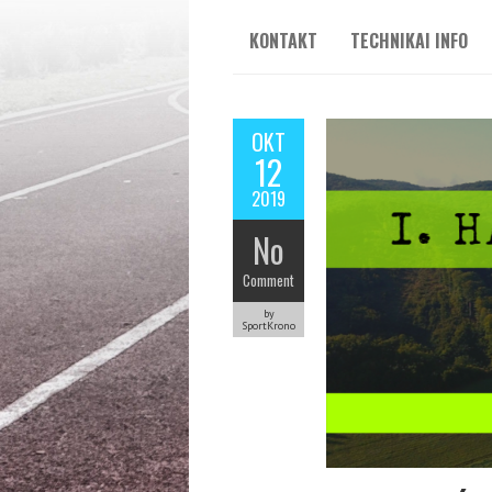
KONTAKT
TECHNIKAI INFO
OKT
12
2019
No
Comment
by
SportKrono