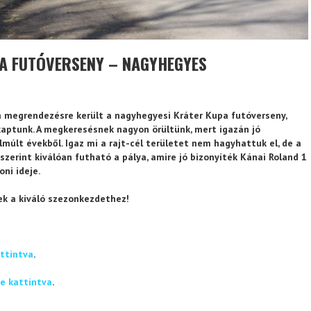
PA FUTÓVERSENY – NAGYHEGYES
a megrendezésre került a nagyhegyesi Kráter Kupa futóverseny,
aptunk. A megkeresésnek nagyon örültünk, mert igazán jó
lmúlt évekből. Igaz mi a rajt-cél területet nem hagyhattuk el, de a
zerint kiválóan futható a pálya, amire jó bizonyíték Kánai Roland 1
oni ideje.
ek a kiváló szezonkezdethez!
attintva
.
de kattintva
.