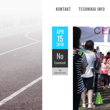
KONTAKT
TECHNIKAI INFO
ÁPR
15
2018
No
Comment
by
SportKrono