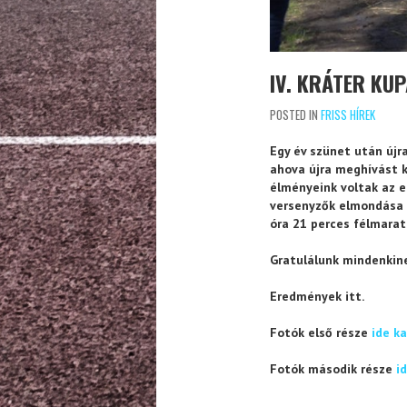
IV. KRÁTER KU
POSTED IN
FRISS HÍREK
Egy év szünet után újr
ahova újra meghívást k
élményeink voltak az e
versenyzők elmondása s
óra 21 perces félmarat
Gratulálunk mindenkin
Eredmények itt.
Fotók első része
ide k
Fotók második része
i