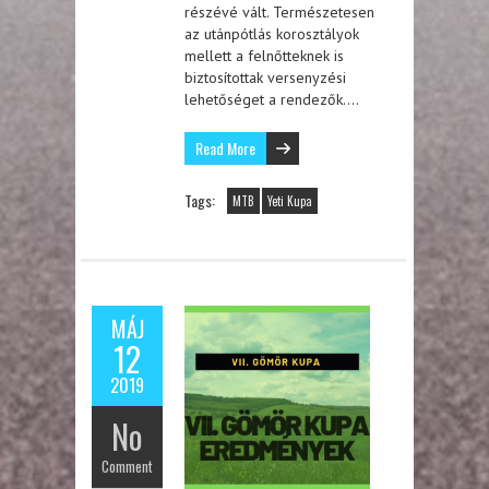
részévé vált. Természetesen
az utánpótlás korosztályok
mellett a felnőtteknek is
biztosítottak versenyzési
lehetőséget a rendezők….
Read More
Tags:
MTB
Yeti Kupa
MÁJ
12
2019
No
Comment