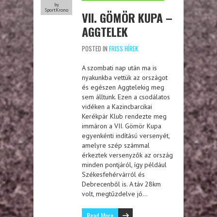
by
SportKrono
VII. GÖMÖR KUPA –
AGGTELEK
POSTED IN
FRISS HÍREK
A szombati nap után ma is
nyakunkba vettük az országot
és egészen Aggtelekig meg
sem álltunk. Ezen a csodálatos
vidéken a Kazincbarcikai
Kerékpár Klub rendezte meg
immáron a VII. Gömör Kupa
egyenkénti indítású versenyét,
amelyre szép számmal
érkeztek versenyzők az ország
minden pontjáról, így például
Székesfehérvárról és
Debrecenből is. A táv 28km
volt, megtűzdelve jó…
Read More