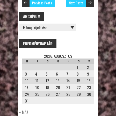
Previous Posts
Next Posts
ARCHÍVUM
ARCHÍVUM
EREDMÉNYNAPTÁR
2026. AUGUSZTUS
H
K
S
C
P
S
V
1
2
3
4
5
6
7
8
9
10
11
12
13
14
15
16
17
18
19
20
21
22
23
24
25
26
27
28
29
30
31
« MÁJ