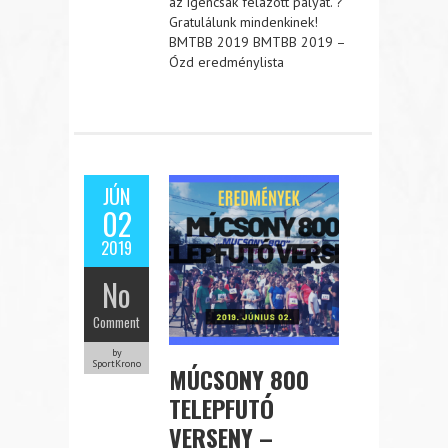
az igencsak felázott pályát. ?
Gratulálunk mindenkinek!
BMTBB 2019 BMTBB 2019 –
Ózd eredménylista
JÚN
02
2019
No
Comment
by
SportKrono
MÚCSONY 800
TELEPFUTÓ
VERSENY –