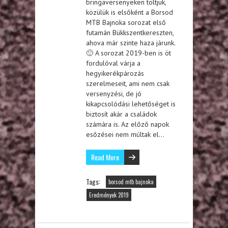
bringaversenyeken töltjük,
közülük is elsőként a Borsod
MTB Bajnoka sorozat első
futamán Bükkszentkereszten,
ahova már szinte haza járunk.
🙂 A sorozat 2019-ben is öt
fordulóval várja a
hegyikerékpározás
szerelmeseit, ami nem csak
versenyzési, de jó
kikapcsolódási lehetőséget is
biztosít akár a családok
számára is. Az előző napok
esőzései nem múltak el…
Read More
Tags:
borsod mtb bajnoka
Eredmények 2019