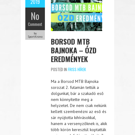
2019
No
Comment
by
SportKrono
BORSOD MTB
BAJNOKA – ÓZD
EREDMÉNYEK
POSTED IN
FRISS HÍREK
Ma a Borsod MTB Bajnoka
sorozat 2. futamán tettük a
dolgunkat, bár a szakadó eső
nem könnyítette meg a
helyzetet. De nem csak nekünk
kellett szembenézni az eső és
sár nyújtotta kihívásokkal,
hanem a versenyzőknek is, akik
több körön keresztül koptatták