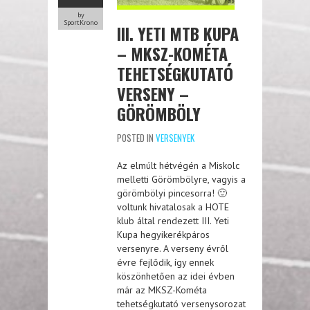
by
SportKrono
III. YETI MTB KUPA
– MKSZ-KOMÉTA
TEHETSÉGKUTATÓ
VERSENY –
GÖRÖMBÖLY
POSTED IN
VERSENYEK
Az elmúlt hétvégén a Miskolc
melletti Görömbölyre, vagyis a
görömbölyi pincesorra! 🙂
voltunk hivatalosak a HOTE
klub által rendezett III. Yeti
Kupa hegyikerékpáros
versenyre. A verseny évről
évre fejlődik, így ennek
köszönhetően az idei évben
már az MKSZ-Kométa
tehetségkutató versenysorozat