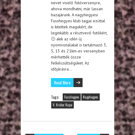
nevet viselő futóversenyre,
ahova mondhatni, már lassan
hazajárunk. A nagyhegyesi
Fusshegyes klub tagjai ezúttal
is kitettek magukért, de
leginkább a résztvevő futókért,
🙂 akik az idén új
nyomvonalakat is tartalmazó 3,
5, 13 és 21km-es versenyben
mérhették össze
felkészültségüket. Az
időjárásra…
Read More
Tags:
Fusshegyes
Nagyhegyes
V. Kráter Kupa