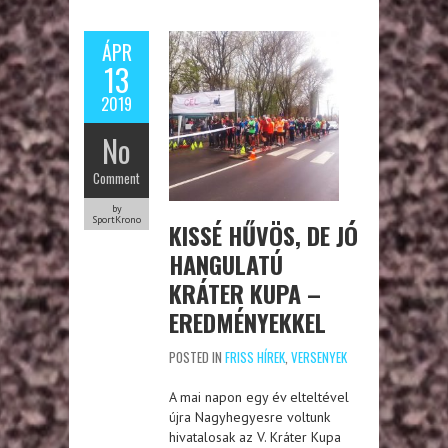
ÁPR
13
2019
No
Comment
by
SportKrono
KISSÉ HŰVÖS, DE JÓ
HANGULATÚ
KRÁTER KUPA –
EREDMÉNYEKKEL
POSTED IN
FRISS HÍREK
,
VERSENYEK
A mai napon egy év elteltével
újra Nagyhegyesre voltunk
hivatalosak az V. Kráter Kupa