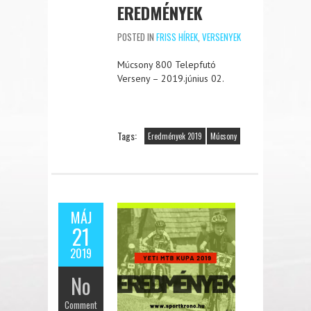
EREDMÉNYEK
POSTED IN
FRISS HÍREK
,
VERSENYEK
Múcsony 800 Telepfutó
Verseny – 2019.június 02.
Tags:
Eredmények 2019
Múcsony
MÁJ
21
2019
No
Comment