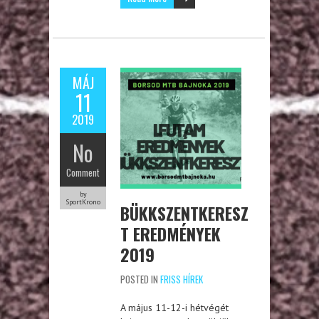
MÁJ
11
2019
No
Comment
by
SportKrono
BÜKKSZENTKERESZ
T EREDMÉNYEK
2019
POSTED IN
FRISS HÍREK
A május 11-12-i hétvégét