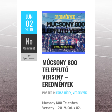
JÚN
02
2019
No
Comment
by
SportKrono
MÚCSONY 800
TELEPFUTÓ
VERSENY –
EREDMÉNYEK
POSTED IN
FRISS HÍREK
,
VERSENYEK
Múcsony 800 Telepfutó
Verseny – 2019.június 02.