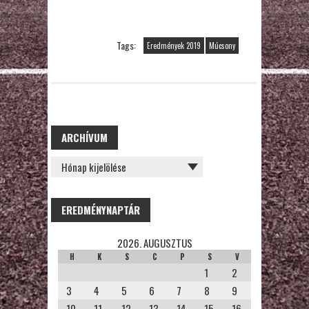
Tags:
Eredmények 2019
Múcsony
ARCHÍVUM
ARCHÍVUM
EREDMÉNYNAPTÁR
2026. AUGUSZTUS
H
K
S
C
P
S
V
1
2
3
4
5
6
7
8
9
10
11
12
13
14
15
16