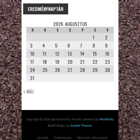
EREDMÉNYNAPTÁR
2026. AUGUSZTUS
H
K
S
C
P
S
V
1
2
3
4
5
6
7
8
9
10
11
12
13
14
15
16
17
18
19
20
21
22
23
24
25
26
27
28
29
30
31
« MÁJ
Copyright © 2026 SportKrono.hu. Proudly powered by
WordPress
.
BoldR design by
Iceable Themes
.
Kontakt
Eredmények
Technikai információk