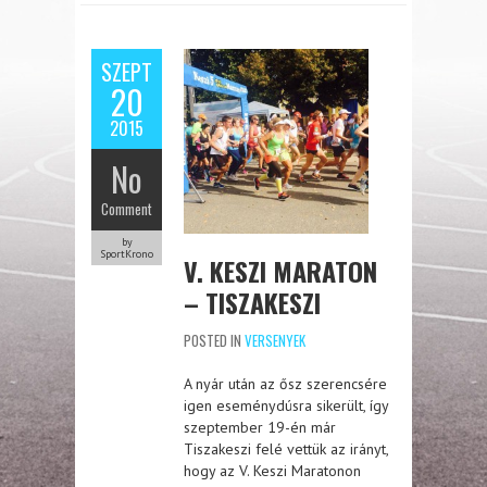
SZEPT
20
2015
No
Comment
by
SportKrono
V. KESZI MARATON
– TISZAKESZI
POSTED IN
VERSENYEK
A nyár után az ősz szerencsére
igen eseménydúsra sikerült, így
szeptember 19-én már
Tiszakeszi felé vettük az irányt,
hogy az V. Keszi Maratonon