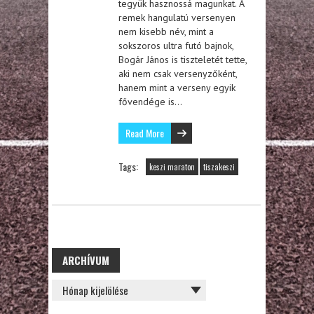
tegyük hasznossá magunkat. A
remek hangulatú versenyen
nem kisebb név, mint a
sokszoros ultra futó bajnok,
Bogár János is tiszteletét tette,
aki nem csak versenyzőként,
hanem mint a verseny egyik
fővendége is…
Read More
Tags:
keszi maraton
tiszakeszi
ARCHÍVUM
ARCHÍVUM