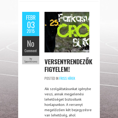
FEBR
03
2015
No
Comment
VERSENYRENDEZŐK
by
SportKrono
FIGYELEM!
POSTED IN
FRISS HÍREK
Aki szolgáltatásunkat igénybe
veszi, annak megjelenési
lehetőséget biztosítunk
honlapunkon. A versenyt
megelőzően két bejegyzésre
van lehetőség, ahol