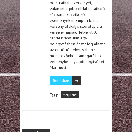
bemutathatja versenyét,
valamint a jobb oldalon látható
sávban a következő
események menüpontban a
verseny plakátja, szórólapja a
verseny napjáig felkerül. A
rendezvény után egy
bejegyzésben összefoglalhatja
az ott történteket, valamint
megköszönheti támogatóinak a
versenyhez nyújtott segítséget!
Már most…
Read More
Tags:
megjelenés