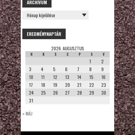
ARCHÍVUM
ARCHÍVUM
EREDMÉNYNAPTÁR
2026. AUGUSZTUS
H
K
S
C
P
S
V
1
2
3
4
5
6
7
8
9
10
11
12
13
14
15
16
17
18
19
20
21
22
23
24
25
26
27
28
29
30
31
« MÁJ