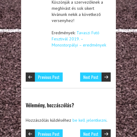
Köszönjük a szervezőknek a
meghívást és sok sikert
kívánunk nekik a következő
versenyhez!
Eredmények:
Tavaszi Futó
Fesztivál 2019. –
Monostorpályi – eredmények
Previous Post
Next Post
Vélemény, hozzászólás?
Hozzászólás küldéséhez
be kell jelentkezni
.
Previous Post
Next Post