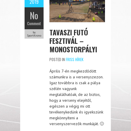
2019
No
Comment
TAVASZI FUTÓ
by
SportKrono
FESZTIVÁL –
MONOSTORPÁLYI
POSTED IN
FRISS HÍREK
Április 7-én megkezdődött
számunkra is a versenyszezon.
Igaz továbbra is csak a pálya
szélén vagyunk
megtalálhatóak, de az biztos,
hogy a verseny elejétől,
egészen a végig mi ott
tevékenykedünk és igyekszünk
megkönnyíteni a
versenyszervezők munkáját. 🙂