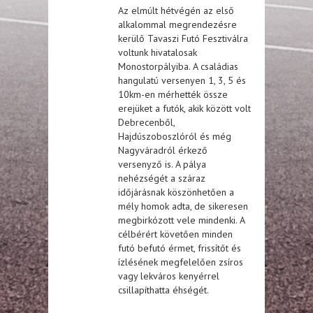
Az elmúlt hétvégén az első
alkalommal megrendezésre
kerülő Tavaszi Futó Fesztiválra
voltunk hivatalosak
Monostorpályiba. A családias
hangulatú versenyen 1, 3, 5 és
10km-en mérhették össze
erejüket a futók, akik között volt
Debrecenből,
Hajdúszoboszlóról és még
Nagyváradról érkező
versenyző is. A pálya
nehézségét a száraz
időjárásnak köszönhetően a
mély homok adta, de sikeresen
megbirkózott vele mindenki. A
célbérért követően minden
futó befutó érmet, frissítőt és
ízlésének megfelelően zsíros
vagy lekváros kenyérrel
csillapíthatta éhségét.