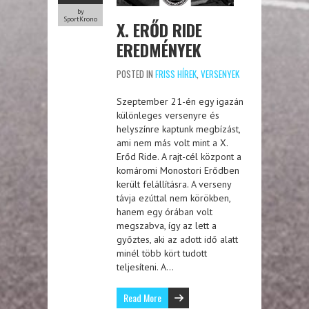
by
SportKrono
X. ERŐD RIDE
EREDMÉNYEK
POSTED IN
FRISS HÍREK
,
VERSENYEK
Szeptember 21-én egy igazán
különleges versenyre és
helyszínre kaptunk megbízást,
ami nem más volt mint a X.
Erőd Ride. A rajt-cél központ a
komáromi Monostori Erődben
került felállításra. A verseny
távja ezúttal nem körökben,
hanem egy órában volt
megszabva, így az lett a
győztes, aki az adott idő alatt
minél több kört tudott
teljesíteni. A…
Read More