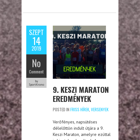
SZEPT
14
2019
No
Comment
by
SportKrono
9. KESZI MARATON
EREDMÉNYEK
POSTED IN
FRISS HÍREK
,
VERSENYEK
Verőfényes, napsütéses
délelőttön indult útjára a 9.
Keszi Maraton, amelyre ezúttal