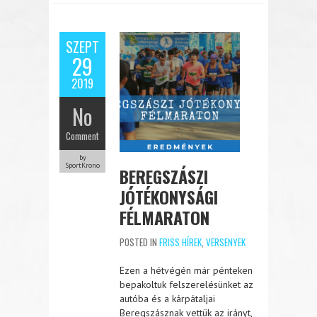
SZEPT
29
2019
No
Comment
by
SportKrono
BEREGSZÁSZI
JÓTÉKONYSÁGI
FÉLMARATON
POSTED IN
FRISS HÍREK
,
VERSENYEK
Ezen a hétvégén már pénteken
bepakoltuk felszerelésünket az
autóba és a kárpátaljai
Beregszásznak vettük az irányt,