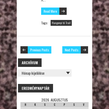
A…
Read More
Tags:
Hangonyi tó Trail
Previous Posts
Next Posts
ARCHÍVUM
ARCHÍVUM
EREDMÉNYNAPTÁR
2026. AUGUSZTUS
H
K
S
C
P
S
V