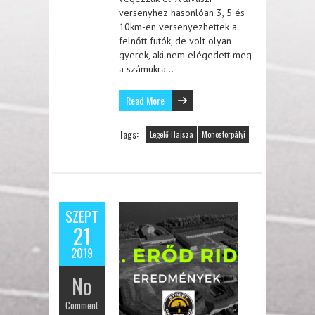
versenyhez hasonlóan 3, 5 és
10km-en versenyezhettek a
felnőtt futók, de volt olyan
gyerek, aki nem elégedett meg
a számukra…
Read More
Tags:
Legelő Hajsza
Monostorpályi
SZEPT
21
2019
No
Comment