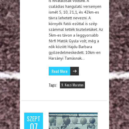
is hivatalosak voltunk. A
családias hangulatú versenyen
ismét 5, 10, 21,1, és 42km-es
távra lehetett nevezni. A
környék futói ezúttal is szép
számmal tették tiszteletüket. Az
5km-es távon a leggyorsabb
férfi Matók Gyula volt, még a
nők között Hajdu Barbara
győzedelmeskedett. 10km-en
Harsányi Tamásnak…
Read More
Tags:
9. Keszi Maraton
SZEPT
07