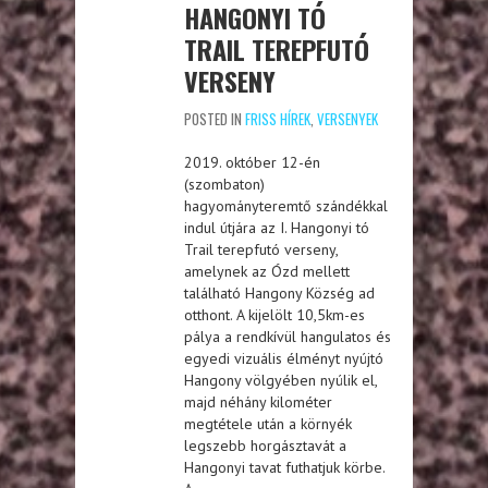
HANGONYI TÓ
TRAIL TEREPFUTÓ
VERSENY
POSTED IN
FRISS HÍREK
,
VERSENYEK
2019. október 12-én
(szombaton)
hagyományteremtő szándékkal
indul útjára az I. Hangonyi tó
Trail terepfutó verseny,
amelynek az Ózd mellett
található Hangony Község ad
otthont. A kijelölt 10,5km-es
pálya a rendkívül hangulatos és
egyedi vizuális élményt nyújtó
Hangony völgyében nyúlik el,
majd néhány kilométer
megtétele után a környék
legszebb horgásztavát a
Hangonyi tavat futhatjuk körbe.