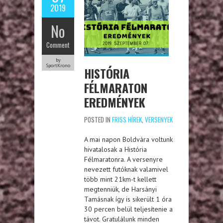
2019
No
Comment
by
SportKrono
HISTÓRIA
FÉLMARATON
EREDMÉNYEK
POSTED IN
FRISS HÍREK
,
VERSENYEK
A mai napon Boldvára voltunk
hivatalosak a História
Félmaratonra. A versenyre
nevezett futóknak valamivel
több mint 21km-t kellett
megtenniük, de Harsányi
Tamásnak így is sikerült 1 óra
30 percen belül teljesítenie a
távot. Gratulálunk minden