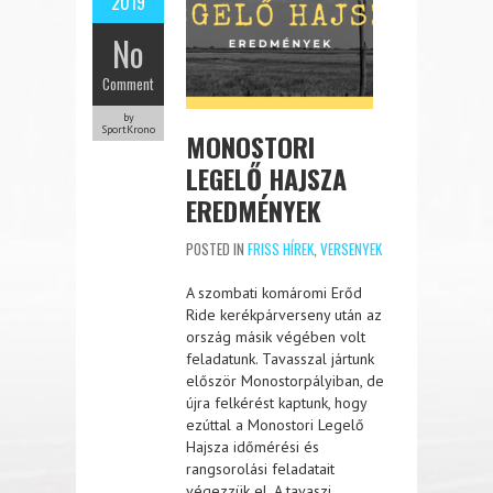
2019
No
Comment
by
SportKrono
MONOSTORI
LEGELŐ HAJSZA
EREDMÉNYEK
POSTED IN
FRISS HÍREK
,
VERSENYEK
A szombati komáromi Erőd
Ride kerékpárverseny után az
ország másik végében volt
feladatunk. Tavasszal jártunk
először Monostorpályiban, de
újra felkérést kaptunk, hogy
ezúttal a Monostori Legelő
Hajsza időmérési és
rangsorolási feladatait
végezzük el. A tavaszi