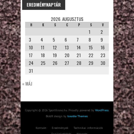
EREDMÉNYNAPTÁR
2026. AUGUSZTUS
H
K
S
C
P
S
V
1
2
3
4
5
6
7
8
9
10
11
12
13
14
15
16
17
18
19
20
21
22
23
24
25
26
27
28
29
30
31
« MÁJ
Copyright © 2026 SportKrono.hu. Proudly powered by
WordPress
.
BoldR design by
Iceable Themes
.
Kontakt
Eredmények
Technikai információk
Árajánlatkérés
Nevezés