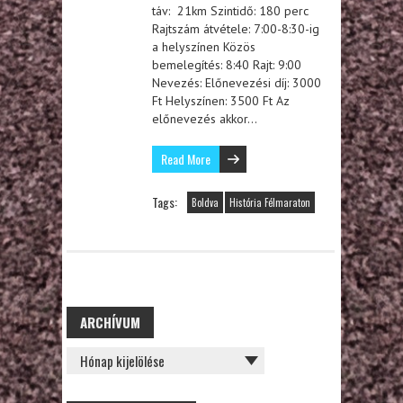
táv: 21km Szintidő: 180 perc
Rajtszám átvétele: 7:00-8:30-ig
a helyszínen Közös
bemelegítés: 8:40 Rajt: 9:00
Nevezés: Előnevezési díj: 3000
Ft Helyszínen: 3500 Ft Az
előnevezés akkor…
Read More
Tags:
Boldva
História Félmaraton
ARCHÍVUM
ARCHÍVUM