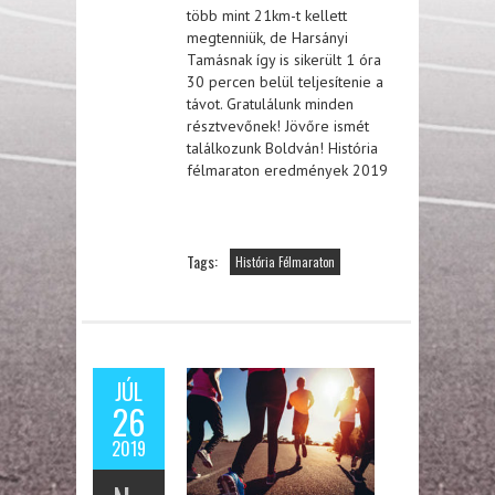
több mint 21km-t kellett
megtenniük, de Harsányi
Tamásnak így is sikerült 1 óra
30 percen belül teljesítenie a
távot. Gratulálunk minden
résztvevőnek! Jövőre ismét
találkozunk Boldván! História
félmaraton eredmények 2019
Tags:
História Félmaraton
JÚL
26
2019