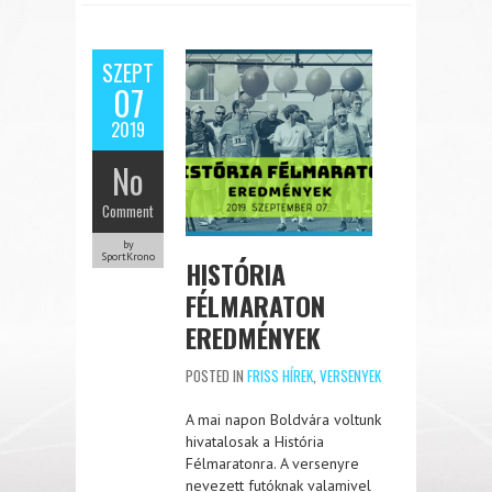
SZEPT
07
2019
No
Comment
by
SportKrono
HISTÓRIA
FÉLMARATON
EREDMÉNYEK
POSTED IN
FRISS HÍREK
,
VERSENYEK
A mai napon Boldvára voltunk
hivatalosak a História
Félmaratonra. A versenyre
nevezett futóknak valamivel