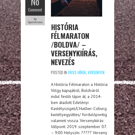
No
Comment
by
SportKrono
HISTÓRIA
FÉLMARATON
/BOLDVA/ –
VERSENYKIÍRÁS,
NEVEZÉS
POSTED IN
FRISS HÍREK
,
VERSENYEK
A História Félmaraton a História
Völgy kapujából, Boldváról
indul festői tájon át, a 2014-
ben átadott Edelényi
Kastélysziget/L’Huillier-Coburg
kastélyegyüttes/ fordulópontig
valamint vissza. Versenykiírás:
Időpont: 2019. szeptember 07.
– 9:00 Helyszín: ????? Verseny