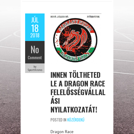
JÚL
18
2018
No
Comment
by
SportKrono
INNEN TÖLTHETED
LE A DRAGON RACE
FELELŐSSÉGVÁLLAL
ÁSI
NYILATKOZATÁT!
POSTED IN
KÖZÉRDEKŰ
Dragon Race