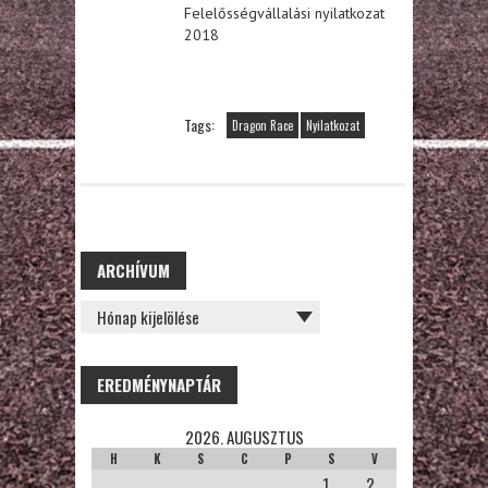
Felelősségvállalási nyilatkozat
2018
Tags:
Dragon Race
Nyilatkozat
ARCHÍVUM
ARCHÍVUM
EREDMÉNYNAPTÁR
2026. AUGUSZTUS
H
K
S
C
P
S
V
1
2