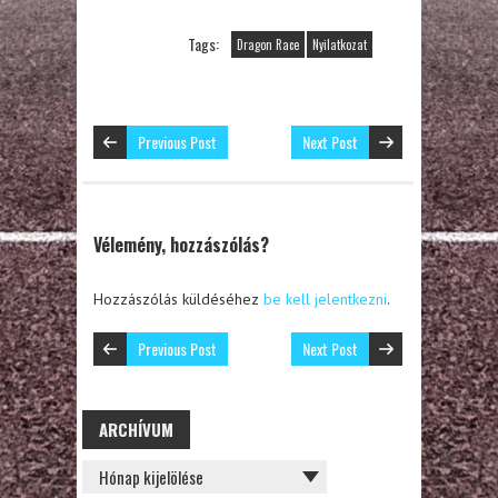
Tags:
Dragon Race
Nyilatkozat
Previous Post
Next Post
Vélemény, hozzászólás?
Hozzászólás küldéséhez
be kell jelentkezni
.
Previous Post
Next Post
ARCHÍVUM
ARCHÍVUM