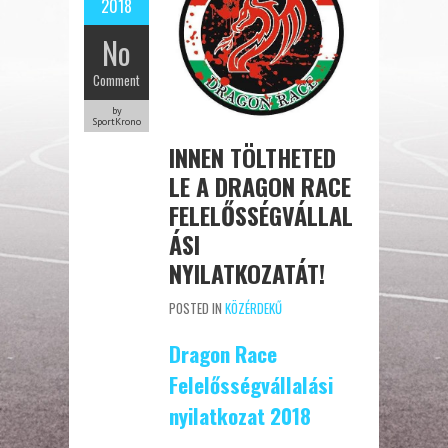
2018
No
Comment
by
SportKrono
INNEN TÖLTHETED
LE A DRAGON RACE
FELELŐSSÉGVÁLLAL
ÁSI
NYILATKOZATÁT!
POSTED IN
KÖZÉRDEKŰ
Dragon Race
Felelősségvállalási
nyilatkozat 2018