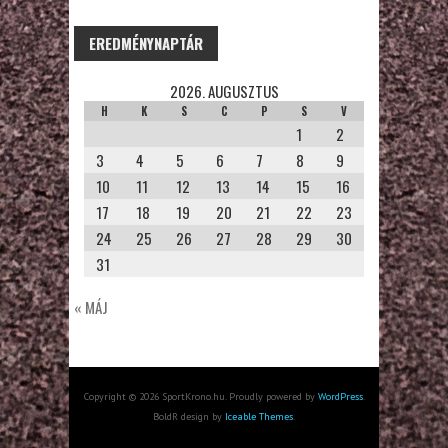
EREDMÉNYNAPTÁR
2026. AUGUSZTUS
H
K
S
C
P
S
V
1
2
3
4
5
6
7
8
9
10
11
12
13
14
15
16
17
18
19
20
21
22
23
24
25
26
27
28
29
30
31
« MÁJ
Copyright © 2026 SportKrono.hu. Proudly powered by
WordPress
.
BoldR design by
Iceable Themes
.