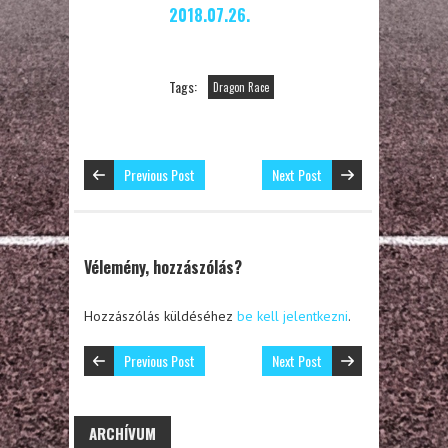
2018.07.26.
Tags:
Dragon Race
Previous Post
Next Post
Vélemény, hozzászólás?
Hozzászólás küldéséhez
be kell jelentkezni
.
Previous Post
Next Post
ARCHÍVUM
ARCHÍVUM