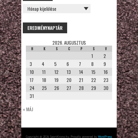
EREDMÉNYNAPTÁR
2026. AUGUSZTUS
H
K
S
C
P
S
V
1
2
3
4
5
6
7
8
9
10
11
12
13
14
15
16
17
18
19
20
21
22
23
24
25
26
27
28
29
30
31
« MÁJ
Copyright © 2026 SportKrono.hu. Proudly powered by
WordPress
.